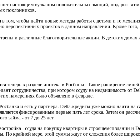
станет настоящим вулканом положительных эмоций, подарит все
ных поклонников.
 в том, чтобы найти новые методы работы с детьми и те механиз
о перспективных проектов в данном направлении. Кроме того, 
трены и различные благотворительные акции. В детских домах
.
ся теперь в разделе ипотека в Росбанке. Такое раширение линей
ант сотрудничества, при котором ссуду на недвижимость от Delt
этих намерениях было объявлено в феврале.
Росбанка и есть у партнера. Delta-кредиты уже можно найти на 
 является фиксированным первые пять лет срока. Затем он расс
о займа - от 7 до 25 лет.
Новостройка - ссуда на покупку квартиры в строящемся здании и
. По крайней мере, этой суммы ждут от сложения более широко