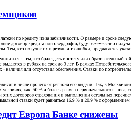
аемщиков
латежи по кредиту из-за забывчивости. О размере и сроке след
еющие договор кредита или овердрафта, будут ежемесячно получа
 Тем, кто получит их в результате ошибки, предлагается указат
единиться к тем, кто брал здесь ипотеку или образовательный з
е выдаются в рублях на срок до 3 лет. В рамках Потребительского
х - наличия или отсутствия обеспечения. Ставки по потребител
висят в числе прочего от региона его выдачи. Так, в Москве м
 условиях, как: 50 % и более - размер первоначального взноса,
ии этих договоров страхования и выполнении остальных перечи
мальной ставки будет равняться 16,9 % и 20,9 % с оформлением 
едит Европа Банке снижены