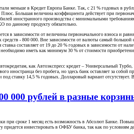
ли меньше в Кредит Европа Банке. Так, с 21 % годовых в рубля
Плюс. Большая величина коэффициента действует при первоначал
обилей иностранного производства с минимальными требованиям
КО по данному продукту обязательно.
тся в зависимости от величины первоначального взноса и равня
средств - 800 000. Вне зависимости от валюты самый большой ср
тавка составляет от 19 до 20 % годовых в зависимости от нали
м необходимо иметь как минимум 30 % от стоимости приобретени
втокредитам, как Автоэкспресс кредит – Универсальный Турбо,
ого иностранца без пробега, но здесь банк оставляет за собой 
ан под ставку 14,5 % годовых. Долларовый вариант отсутствует.
00 000 рублей в разные корзин
авки при сроке 1 месяц есть возможность в Абсолют Банке. Пов
у придется инвестировать в ОФБУ банка, так как по условиям де