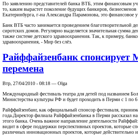
По заявлению представителей банка ВТБ, этим финансовым уч
то, каким вырастет поколение будущих банкиров, бизнесменов
Екатеринбурга, г-на Александра Парамонова, это финансовое 
Банк ВТБ часто занимается проведением благотворительной дея
сиротских домов. Регулярно выделяется значительная сумма д
также системе детского здравоохранения. Так, к примеру, бан
здравоохранения, - Мир без слёз.
Райффайзенбанк спонсирует 
перемена
Втр, 27/04/2010 - 08:18 — Olga
Международный фестиваль театра для детей под названием Бол
Министерства культуры РФ и будет проходить в Перми с 1 по 6 
Райффайзенбанr, как официальный спонсор фестиваля, принима
года.Директор филиала Райффайзенбанка в Перми рассказал на
этого банка. Очень важное направление деятельности Райффай
видит в сфере поддержки перспективных проектов, которые сп
различных инновационных проектов, которые действительно им