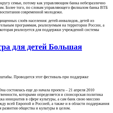
кругу семьи, потому как управляющим банка небезразлично
ам. Более того, по словам управляющего филиалом банка ВТБ
 воспитания современной молодежи.
щищенных слоёв населения: детей-инвалидов, детей из
ательным программам, реализуемым на территории России, а
, которая реализуется для поддержки учреждений системы
ра для детей Большая
сштабы. Проводится этот фестиваль при поддержке
а состоялась еще до начала проекта – 21 апреля 2010
твенности, которыми определяется и спонсорская политика
жка инициатив в сфере культуры, а сам банк свою миссию
ду всей Европой и Россией, а также и в области поддержания
развития общества и культуры в целом.