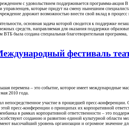
реждением с удовольствием поддерживается программа-акция В 
 и управленцев, которые придут на смену нынешним специалист
учреждение дорожит возможностью внести свой вклад в процесс
тельности, основная задача которой сводится к поддержке неза
енежных средств, направляемая для оказания поддержки образов
ком ВТБ была создана специальная благотворительная программа
Международный фестиваль теат
ьшая перемена – это событие, которое имеет международные ма
мая 2010 года.
л непосредственное участие в прошедшей пресс-конференции. Он
 этой пресс-конференции о принципах их корпоративной ответс
зенбанка в рамках корпоративной ответственности – это поддер
особствуют созданию и развитию единой культурной области меж
еют высочайший уровень организации и огромное значение для 