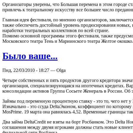
Организаторы уверены, что Большая перемена в этом городе 
привлечь к театральному искусству все большее число предан
Главная идея фестиваля, по мнению организаторов, заключается
также обеспечить достойный уровень продюсирования новых, н
наработки театральных коллективов по всей стране.
Помимо основной программы этого фестиваля, также предусмо
Московского театра Тень и Мариинского театра Желтое окошко
Было ваше...
Пнд, 22/03/2010 - 18:27 — Olga
Четыре собственных и пять продуктов другого кредитора значат
организация, специализирующаяся на ипотечных кредитах. Вари
консолидации активов Группа Сосьете Женераль в России. Об 
Займы под переменную процентную ставку - это то, чего нет у 
Изначально - это ссуда DeltaЭконом, коэффициент по которому
MosPrime. 19 марта она равнялась 4,52. Временные границы таког
Два займа DeltaCredit не взяты на борт Росбанком. Это Delta 
соглашения между двумя игроками должны стать новые клиенты
филиальной сети Росбанка.