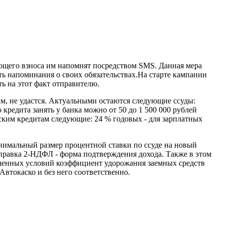
ующего взноса им напомнят посредством SMS. Данная мера
ть напоминания о своих обязательствах.На старте кампании
ь на этот факт отправителю.
айм, не удастся. Актуальными остаются следующие ссуды:
 кредита занять у банка можно от 50 до 1 500 000 рублей
ьским кредитам следующие: 24 % годовых - для зарплатных
инимальный размер процентной ставки по ссуде на новый
 справка 2-НДФЛ - форма подтверждения дохода. Также в этом
сленных условий коэффициент удорожания заемных средств
Автокаско и без него соответственно.