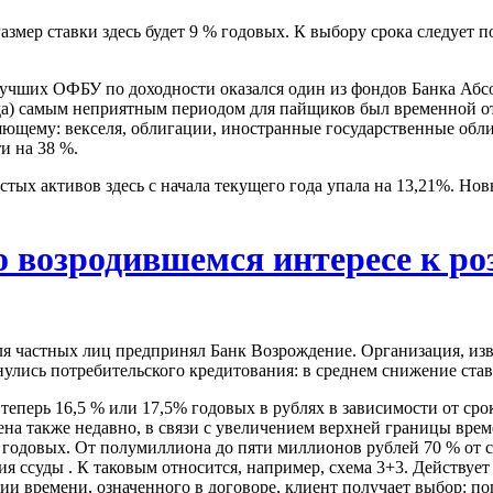
азмер ставки здесь будет 9 % годовых. К выбору срока следует 
 лучших ОФБУ по доходности оказался один из фондов Банка Абс
ода) самым неприятным периодом для пайщиков был временной отр
ющему: векселя, облигации, иностранные государственные обли
и на 38 %.
стых активов здесь с начала текущего года упала на 13,21%. Но
о возродившемся интересе к р
частных лиц предпринял Банк Возрождение. Организация, извес
нулись потребительского кредитования: в среднем снижение ста
 теперь 16,5 % или 17,5% годовых в рублях в зависимости от с
дена также недавно, в связи с увеличением верхней границы врем
5% годовых. От полумиллиона до пяти миллионов рублей 70 % от
 ссуды . К таковым относится, например, схема 3+3. Действует 
нии времени, означенного в договоре, клиент получает выбор: п