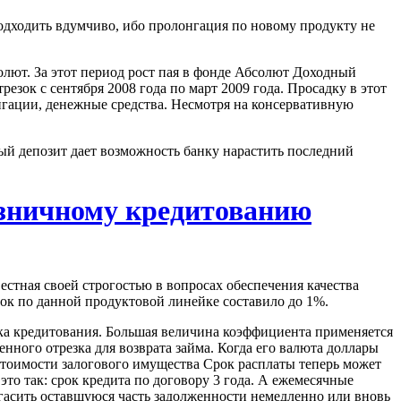
подходить вдумчиво, ибо пролонгация по новому продукту не
олют. За этот период рост пая в фонде Абсолют Доходный
езок с сентября 2008 года по март 2009 года. Просадку в этот
гации, денежные средства. Несмотря на консервативную
вый депозит дает возможность банку нарастить последний
озничному кредитованию
тная своей строгостью в вопросах обеспечения качества
вок по данной продуктовой линейке составило до 1%.
рока кредитования. Большая величина коэффициента применяется
енного отрезка для возврата займа. Когда его валюта доллары
 стоимости залогового имущества Срок расплаты теперь может
это так: срок кредита по договору 3 года. А ежемесячные
огасить оставшуюся часть задолженности немедленно или вновь