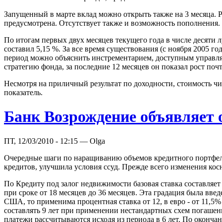
Запущенный в марте вклад можно открыть также на 3 месяца. Р
предусмотрена. Отсутствует также и возможность пополнения.
По итогам первых двух месяцев текущего года в числе десяти
составил 5,15 %. За все время существования (с ноября 2005 г
период можно объяснить инстрeментарием, доступным управля
стратегию фонда, за последние 12 месяцев он показал рост почт
Несмотря на приличный результат по доходности, стоимость чи
показатель.
Банк Возрождение объявляет 
ПТ, 12/03/2010 - 12:15 — Olga
Очередные шаги по наращиванию объемов кредитного портфеля 
кредитов, улучшила условия ссуд. Прежде всего изменения кос
По Кредиту под залог недвижимости базовая ставка составляет
при сроке от 18 месяцев до 36 месяцев. Эта градация была вве
США, то применима процентная ставка от 12, в евро - от 11,
составлять 9 лет при применении нестандартных схем погашения
платежи рассчитываются исходя из периода в 6 лет. По оконча