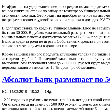
Коэффициенты удорожания заемных средств по автокредитам ста
взноса снижены ставки по займу Автоэкспресс-Универсальный 
стоимости покупки. Это кредит на приобретение новых автом
потребуется копия трудовой книжки и справка о доходах. КАС
В долларах ставка по кредиту Универсальный-Плюс не варьируе
быть до 30 000. В рублях максимальный размер заимствованных 
минимальным пакетом документов от банка ВТБ 24 процентная с
Валюта кредита роли не играет. Собственных средств при это
эквивалент этой суммы в долларах или евро.
Кроме вышеназванного продукта улучшены условия по таким а
автокредит удобный. Последний также выдается на покупку нов
выполнять эти требования займ до 2 000 000 рублей будет выд
первоначального взноса - от 15 %, срок - до 60 месяцев.
Абсолют Банк размещает по 5
ВС, 14/03/2010 - 19:52 — Olga
12 % годовых в рублях - получать прибыль исходя из такой ст
Он открывается на сумму от 500 000 рублей. Столько же клиент
величины вложений в фонды, предлагаемые Абсолют Банком.