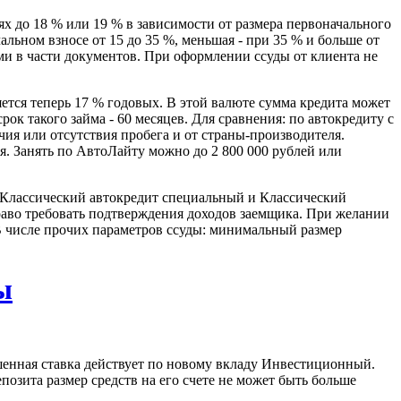
х до 18 % или 19 % в зависимости от размера первоначального
ьном взносе от 15 до 35 %, меньшая - при 35 % и больше от
и в части документов. При оформлении ссуды от клиента не
ется теперь 17 % годовых. В этой валюте сумма кредита может
ок такого займа - 60 месяцев. Для сравнения: по автокредиту с
чия или отсутствия пробега и от страны-производителя.
я. Занять по АвтоЛайту можно до 2 800 000 рублей или
 Классический автокредит специальный и Классический
право требовать подтверждения доходов заемщика. При желании
 В числе прочих параметров ссуды: минимальный размер
ы
ышенная ставка действует по новому вкладу Инвестиционный.
позита размер средств на его счете не может быть больше