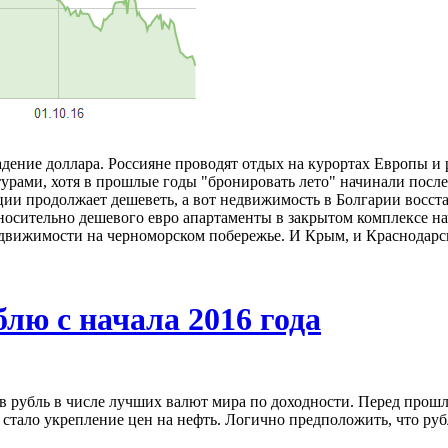
дение доллара. Россияне проводят отдых на курортах Европы и р
урами, хотя в прошлые годы "бронировать лето" начинали после
и продолжает дешеветь, а вот недвижимость в Болгарии восста
тносительно дешевого евро апартаменты в закрытом комплексе н
едвижимости на черноморском побережье. И Крым, и Краснодарс
лю с начала 2016 года
ев рубль в числе лучших валют мира по доходности. Перед прош
тало укрепление цен на нефть. Логично предположить, что рубл