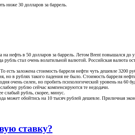
фть ниже 30 долларов за баррель.
 на нефть в 50 долларов за баррель. Летом Brent повышался до у
а рубль стал очень волатильной валютой. Российская валюта ост
. То есть заложена стоимость барреля нефти чуть дешевле 3200 р
дня, но в рублях такого падения не было. Стоимость барреля нефт
годня очень силен, но пробить психологический уровень на 60 б
е слабому рублю сейчас компенсируются те недодачи.
е слабый рубль, скорее, минус.
да может обойтись на 10 тысяч рублей дешевле. Приличная эко
вую ставку?