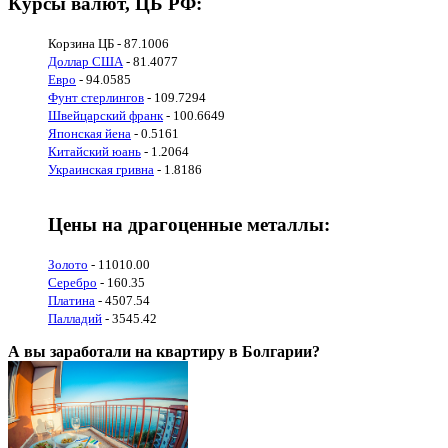
Курсы валют, ЦБ РФ:
Корзина ЦБ - 87.1006
Доллар США
- 81.4077
Евро
- 94.0585
Фунт стерлингов
- 109.7294
Швейцарский франк
- 100.6649
Японская йена
- 0.5161
Китайский юань
- 1.2064
Украинская гривна
- 1.8186
Цены на драгоценные металлы:
Золото
- 11010.00
Серебро
- 160.35
Платина
- 4507.54
Палладий
- 3545.42
А вы заработали на квартиру в Болгарии?