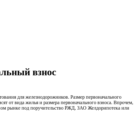
альный взнос
итования для железнодорожников. Размер первоначального
исят от вида жилья и размера первоначального взноса. Впрочем,
чном рынке под поручительство РЖД, ЗАО Желдорипотека или