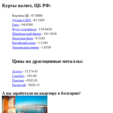
Курсы валют, ЦБ РФ:
Корзина ЦБ - 87.8680
Доллар США
- 82.1665
Евро
- 94.8366
Фунт стерлингов
- 110.6454
Швейцарский франк
- 101.3026
Японская йена
- 0.5182
Китайский юань
- 1.2166
Украинская гривна
- 1.8358
Цены на драгоценные металлы:
Золото
- 11274.43
Серебро
- 163.09
Платина
- 4565.01
Палладий
- 3626.15
А вы заработали на квартиру в Болгарии?